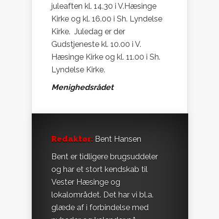
juleaften kl. 14.30 i V.Hæsinge
Kirke og kl. 16.00 i Sh. Lyndelse
Kirke. Juledag er der
Gudstjeneste kl. 10.00 i V.
Hæsinge Kirke og kl. 11.00 i Sh.
Lyndelse Kirke.
Menighedsrådet
Redaktør:
Bent Hansen
Bent er tidligere brugsuddeler
og har et stort kendskab til
Vester Hæsinge og
lokalområdet. Det har vi bl.a.
glæde af i forbindelse med