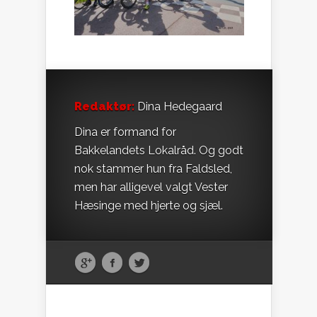
Redaktør:
Dina Hedegaard
Dina er formand for
Bakkelandets Lokalråd. Og godt
nok stammer hun fra Faldsled,
men har alligevel valgt Vester
Hæsinge med hjerte og sjæl.