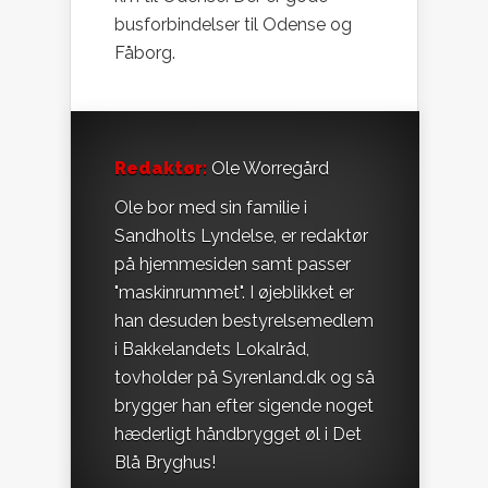
busforbindelser til Odense og
Fåborg.
Redaktør:
Ole Worregård
Ole bor med sin familie i
Sandholts Lyndelse, er redaktør
på hjemmesiden samt passer
"maskinrummet". I øjeblikket er
han desuden bestyrelsemedlem
i Bakkelandets Lokalråd,
tovholder på Syrenland.dk og så
brygger han efter sigende noget
hæderligt håndbrygget øl i Det
Blå Bryghus!