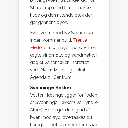
bindingsværk. Så lander du i Gl.
Stenderup med flere smukke
huse og den rislende bæk der
går gennem byen.
Følg vejen mod Ny Stenderup.
Inden kommer du til
Trente
Mølle
, der kan byde på såvel en
ægte vindmølle og vandmølle. I
dag er vandmøllen indrettet
som Natur, Miljø- og Lokal
Agenda 21 Centrum.
Svanninge Bakker
Vester Hæsinge ligger for foden
af Svanninge Bakker (De Fynske
Alper). Bevæger du dig ud af
byen mod syd, overraskes du
hurtigt af det kuperede landskab