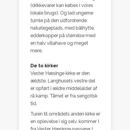
(drikkevarer kan købes i vores
lokale brugs). Og lad ungerne
tumle på den udfordrende
naturlegeplads, med bålhytte,
edderkopper på størrelse med
en halv villahave og meget
mere.
De to kirker
Vester Hæsinge kirke er den
ældste. Langhusets vestre del
er opført i ældre middelalder af
rå kamp. Tårnet er fra sengotisk
tid.
Turen til områdets anden kirke er
en oplevelse i sig selv. kommer I
fra Vester Hæsinge passerer I