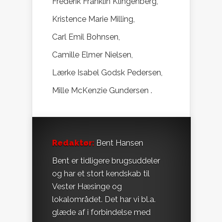
Frederik Franklin Klingenberg,
Kristence Marie Milling,
Carl Emil Bohnsen,
Camille Elmer Nielsen,
Lærke Isabel Godsk Pedersen,
Mille McKenzie Gundersen .
Redaktør:
Bent Hansen
Bent er tidligere brugsuddeler
og har et stort kendskab til
Vester Hæsinge og
lokalområdet. Det har vi bl.a.
glæde af i forbindelse med