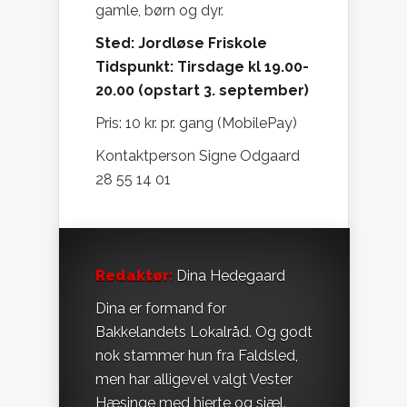
gamle, børn og dyr.
Sted: Jordløse Friskole
Tidspunkt: Tirsdage kl 19.00-
20.00 (opstart 3. september)
Pris: 10 kr. pr. gang (MobilePay)
Kontaktperson Signe Odgaard
28 55 14 01
Redaktør:
Dina Hedegaard
Dina er formand for
Bakkelandets Lokalråd. Og godt
nok stammer hun fra Faldsled,
men har alligevel valgt Vester
Hæsinge med hjerte og sjæl.