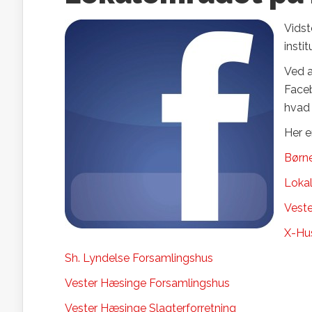
Vidst
insti
Ved a
Faceb
hvad 
Her e
Børn
Lokal
Veste
X-Hu
Sh. Lyndelse Forsamlingshus
Vester Hæsinge Forsamlingshus
Vester Hæsinge Slagterforretning