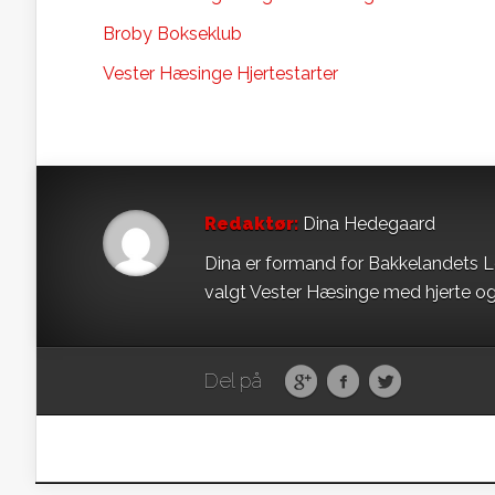
Broby Bokseklub
Vester Hæsinge Hjertestarter
Redaktør:
Dina Hedegaard
Dina er formand for Bakkelandets L
valgt Vester Hæsinge med hjerte og
Del på