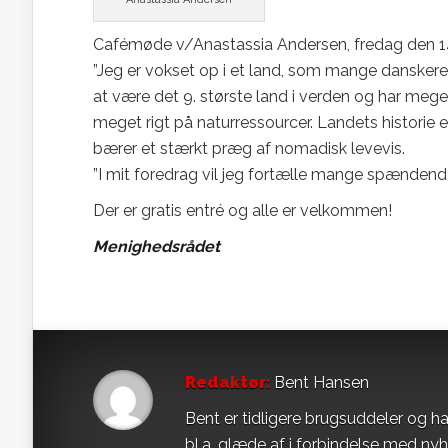
Cafémøde v/Anastassia Andersen, fredag den 14.
”Jeg er vokset op i et land, som mange danskere
at være det 9. største land i verden og har mege
meget rigt på naturressourcer. Landets historie
bærer et stærkt præg af nomadisk levevis.
”I mit foredrag vil jeg fortælle mange spændend
Der er gratis entré og alle er velkommen!
Menighedsrådet
Redaktør:
Bent Hansen
Bent er tidligere brugsuddeler og ha
bl.a. glæde af i forbindelse med ny