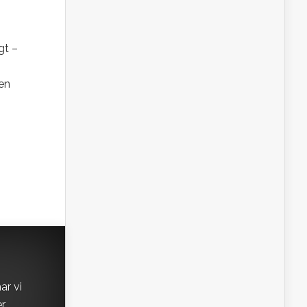
gt –
en
ar vi
er