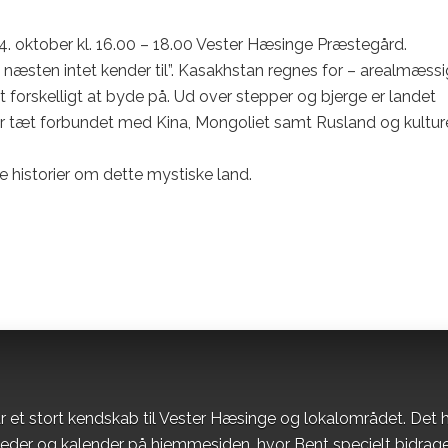
 oktober kl. 16.00 – 18.00 Vester Hæsinge Præstegård.
 næsten intet kender til”. Kasakhstan regnes for – arealmæssi
t forskelligt at byde på. Ud over stepper og bjerge er landet
 er tæt forbundet med Kina, Mongoliet samt Rusland og kultur
e historier om dette mystiske land.
r et stort kendskab til Vester Hæsinge og lokalområdet. Det h
heder og kalender på hjemmesiden, hvor Bent specielt bidrag