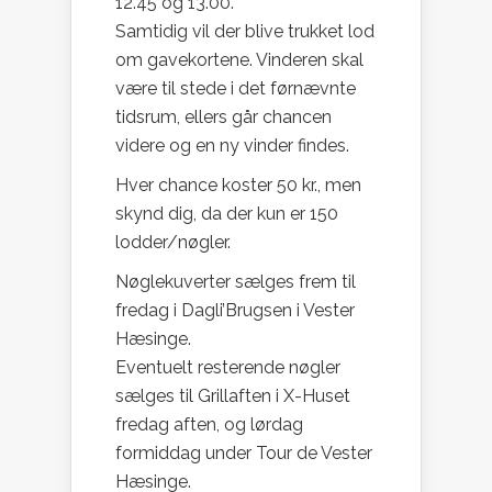
12.45 og 13.00.
Samtidig vil der blive trukket lod
om gavekortene. Vinderen skal
være til stede i det førnævnte
tidsrum, ellers går chancen
videre og en ny vinder findes.
Hver chance koster 50 kr., men
skynd dig, da der kun er 150
lodder/nøgler.
Nøglekuverter sælges frem til
fredag i Dagli’Brugsen i Vester
Hæsinge.
Eventuelt resterende nøgler
sælges til Grillaften i X-Huset
fredag aften, og lørdag
formiddag under Tour de Vester
Hæsinge.