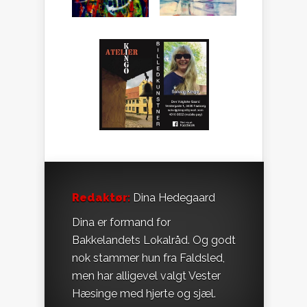
Redaktør:
Dina Hedegaard
Dina er formand for
Bakkelandets Lokalråd. Og godt
nok stammer hun fra Faldsled,
men har alligevel valgt Vester
Hæsinge med hjerte og sjæl.