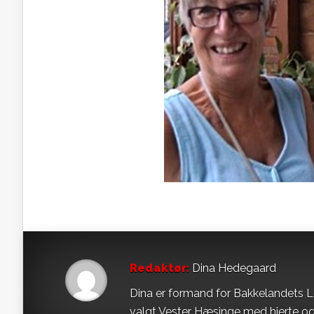
Redaktør:
Dina Hedegaard
Dina er formand for Bakkelandets L
valgt Vester Hæsinge med hjerte og