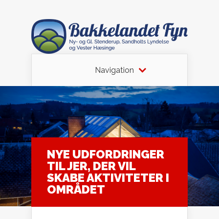
Navigation
NYE UDFORDRINGER
TIL JER, DER VIL
SKABE AKTIVITETER I
OMRÅDET