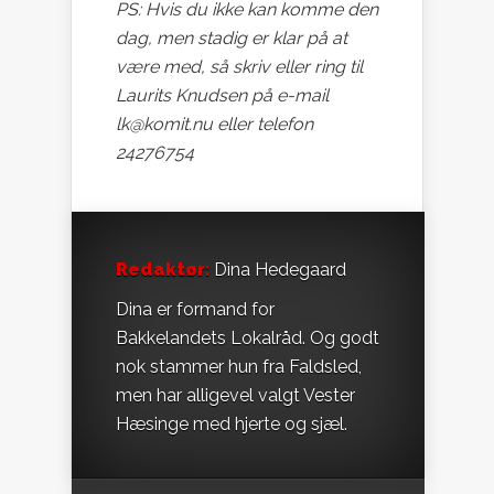
PS: Hvis du ikke kan komme den
dag, men stadig er klar på at
være med, så skriv eller ring til
Laurits Knudsen på e-mail
lk@komit.nu eller telefon
24276754
Redaktør:
Dina Hedegaard
Dina er formand for
Bakkelandets Lokalråd. Og godt
nok stammer hun fra Faldsled,
men har alligevel valgt Vester
Hæsinge med hjerte og sjæl.