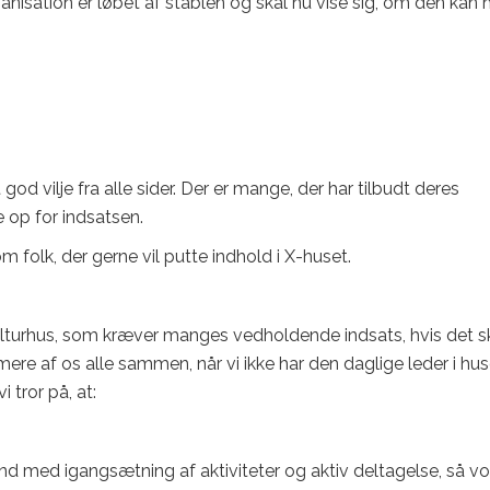
nisation er løbet af stablen og skal nu vise sig, om den kan 
god vilje fra alle sider. Der er mange, der har tilbudt deres
 op for indsatsen.
om folk, der gerne vil putte indhold i X-huset.
lturhus, som kræver manges vedholdende indsats, hvis det s
ere af os alle sammen, når vi ikke har den daglige leder i hus
 tror på, at:
ind med igangsætning af aktiviteter og aktiv deltagelse, så v