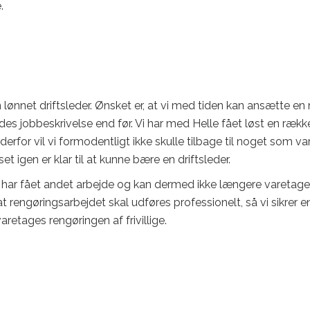
.
 lønnet driftsleder. Ønsket er, at vi med tiden kan ansætte en
edes jobbeskrivelse end før. Vi har med Helle fået løst en rækk
for vil vi formodentligt ikke skulle tilbage til noget som var.
t igen er klar til at kunne bære en driftsleder.
n, har fået andet arbejde og kan dermed ikke længere varetage
at rengøringsarbejdet skal udføres professionelt, så vi sikrer e
aretages rengøringen af frivillige.