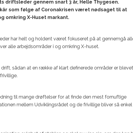
 driftsleder gennem snart 3 år, Helle Thygesen.
kår som følge af Coronakrisen været nødsaget til at
i og omkring X-Huset markant.
neder har helt og holdent været fokuseret på at gennemgå all
 over alle arbejdsområder i og omkring X-huset.
drift, sådan at en række af klart definerede områder er bleve
ivillige.
ning til mange drøftelser for at finde den mest fornuftige
ionen mellem Udviklingsrådet og de frivillige bliver så enkel