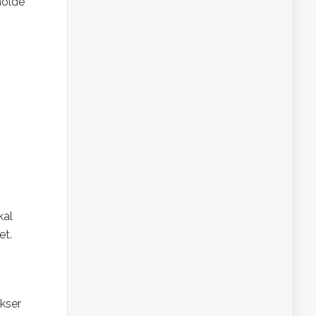
holde
kal
et.
okser