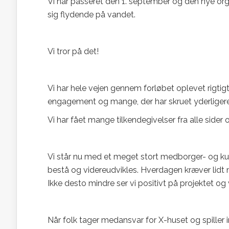
Vi har passeret den 1. september og den nye orga
sig flydende på vandet.
Vi tror på det!
Vi har hele vejen gennem forløbet oplevet rigtigt 
engagement og mange, der har skruet yderligere
Vi har fået mange tilkendegivelser fra alle sider 
Vi står nu med et meget stort medborger- og ku
bestå og videreudvikles. Hverdagen kræver lidt m
Ikke desto mindre ser vi positivt på projektet og vi
Når folk tager medansvar for X-huset og spiller 