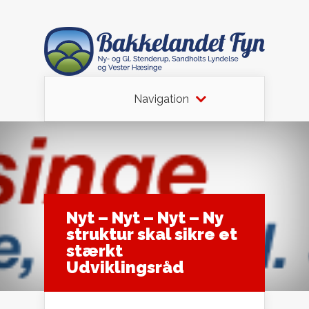
Navigation
Nyt – Nyt – Nyt – Ny
struktur skal sikre et
stærkt
Udviklingsråd