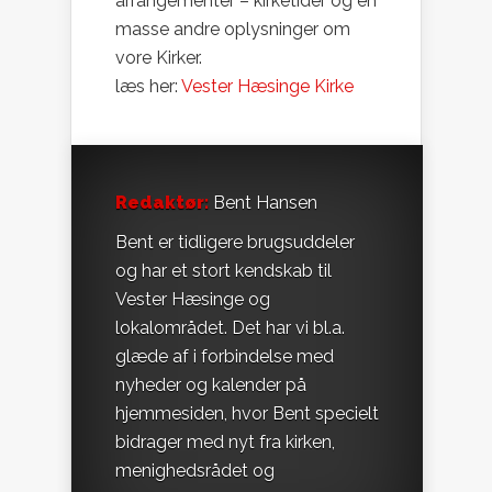
arrangementer – kirketider og en
masse andre oplysninger om
vore Kirker.
læs her:
Vester Hæsinge Kirke
Redaktør:
Bent Hansen
Bent er tidligere brugsuddeler
og har et stort kendskab til
Vester Hæsinge og
lokalområdet. Det har vi bl.a.
glæde af i forbindelse med
nyheder og kalender på
hjemmesiden, hvor Bent specielt
bidrager med nyt fra kirken,
menighedsrådet og