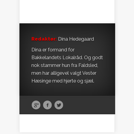
Redaktør:
Dina Hedegaard
Dina er formand for
Bakkelandets Lokalråd. Og godt
nok stammer hun fra Faldsled,
men har alligevel valgt Vester
Hæsinge med hjerte og sjæl.