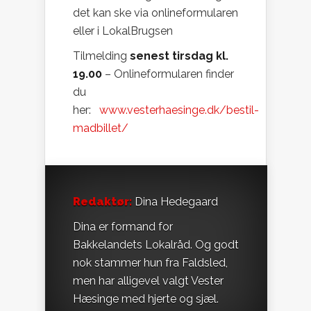
det kan ske via onlineformularen
eller i LokalBrugsen
Tilmelding
senest tirsdag kl.
19.00
– Onlineformularen finder
du
her:
www.vesterhaesinge.dk/bestil-
madbillet/
Redaktør:
Dina Hedegaard
Dina er formand for
Bakkelandets Lokalråd. Og godt
nok stammer hun fra Faldsled,
men har alligevel valgt Vester
Hæsinge med hjerte og sjæl.