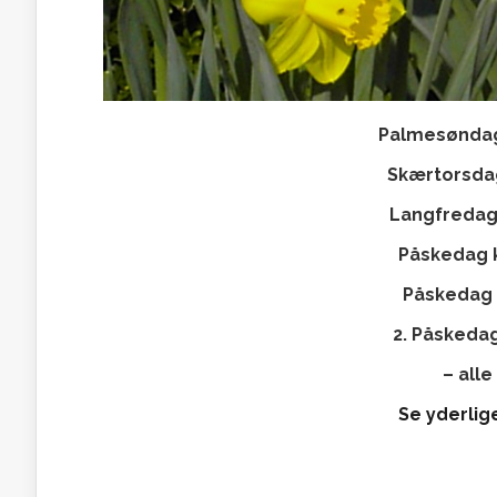
Palmesøndag k
Skærtorsdag 
Langfredag k
Påskedag kl
Påskedag k
2. Påskedag 
– all
Se yderlige