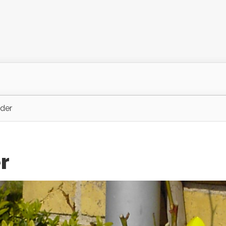
ider
r