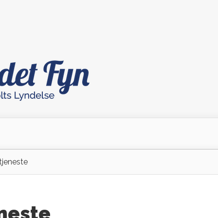
jeneste
neste