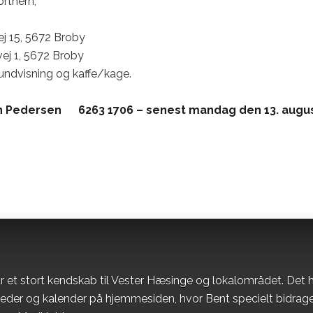
rthern,
ej 15, 5672 Broby
ivej 1, 5672 Broby
et rundvisning og kaffe/kage.
en Pedersen 6263 1706 –
senest mandag den 13. augu
r et stort kendskab til Vester Hæsinge og lokalområdet. Det h
heder og kalender på hjemmesiden, hvor Bent specielt bidrag