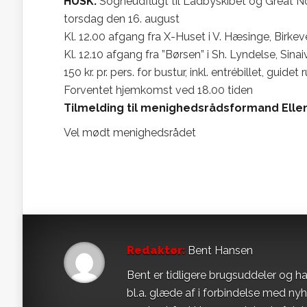
HUSK:
Sogneudflugt til Ladbyskibet og Great No
torsdag den 16. august
Kl. 12.00 afgang fra X-Huset i V. Hæsinge, Birkev
Kl. 12.10 afgang fra ”Børsen” i Sh. Lyndelse, Sina
150 kr. pr. pers. for bustur, inkl. entrébillet, guid
Forventet hjemkomst ved 18.00 tiden
Tilmelding til menighedsrådsformand Ell
Vel mødt menighedsrådet
Redaktør:
Bent Hansen
Bent er tidligere brugsuddeler og ha
bl.a. glæde af i forbindelse med ny