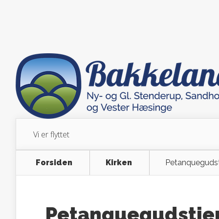
Vi er flyttet
Forsiden
Kirken
Petanquegudst
Petanquegudstje