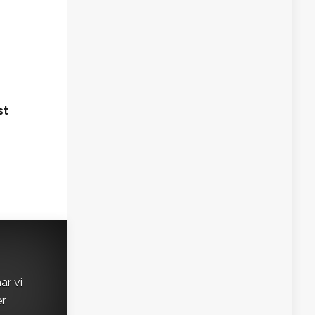
st
ar vi
er