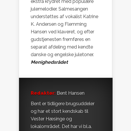
ekstra krydret med populære
julemelodier. Salmesangen
understøttes af vokalist Katrine
K. Andersen og Flemming
Hansen ved klaveret, og efter
gudstjenesten fremføres en
separat afdeling med kendte
danske og engelske juletoner.
Menighedsrådet
Redaktør:
Bent Hansen
Bent er tidligere brugsuddeler
og har et stort kendskab til
Vester Hæsinge og
lokalområdet. Det har vi bl.a.