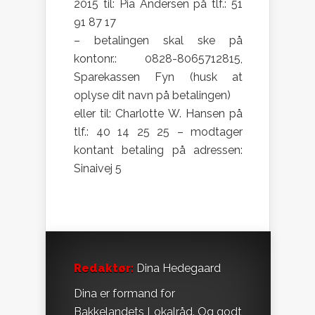
2015 til: Pia Andersen på tlf.: 51
91 87 17
– betalingen skal ske på
kontonr.: 0828-8065712815,
Sparekassen Fyn (husk at
oplyse dit navn på betalingen)
eller til: Charlotte W. Hansen på
tlf.: 40 14 25 25 – modtager
kontant betaling på adressen:
Sinaivej 5
Redaktør:
Dina Hedegaard
Dina er formand for
Bakkelandets Lokalråd. Og godt