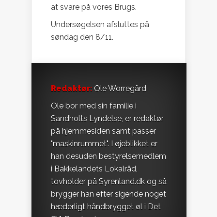
at svare på vores Brugs.
Undersøgelsen afsluttes på
søndag den 8/11.
Redaktør:
Ole Worregård
Ole bor med sin familie i
Sandholts Lyndelse, er redaktør
på hjemmesiden samt passer
"maskinrummet". I øjeblikket er
han desuden bestyrelsemedlem
i Bakkelandets Lokalråd,
tovholder på Syrenland.dk og så
brygger han efter sigende noget
hæderligt håndbrygget øl i Det