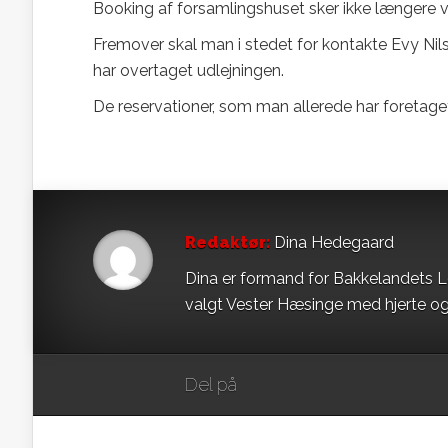
Booking af forsamlingshuset sker ikke længere vi
Fremover skal man i stedet for kontakte Evy Nils
har overtaget udlejningen.
De reservationer, som man allerede har foretage
Redaktør:
Dina Hedegaard
Dina er formand for Bakkelandets L
valgt Vester Hæsinge med hjerte og
Del på