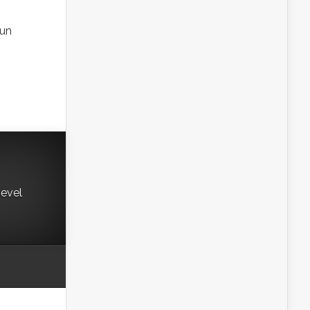
hun
gevel