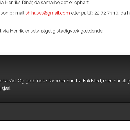
a Henriks Dinér, da samarbejdet er ophørt.
son pr. mail
sh.huset@gmail.com
eller pr. tlf.: 22 72 74 10, da 
t via Henrik, er selvfølgelig stadigvæk gældende.
okalråd. Og godt nok stammer hun fra Faldsled, men har alli
 sjæl.