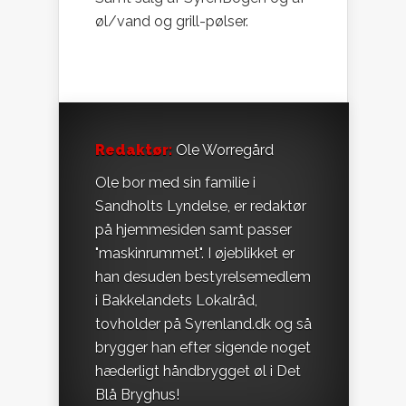
øl/vand og grill-pølser.
Redaktør:
Ole Worregård
Ole bor med sin familie i
Sandholts Lyndelse, er redaktør
på hjemmesiden samt passer
"maskinrummet". I øjeblikket er
han desuden bestyrelsemedlem
i Bakkelandets Lokalråd,
tovholder på Syrenland.dk og så
brygger han efter sigende noget
hæderligt håndbrygget øl i Det
Blå Bryghus!