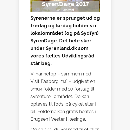
Syrenerne er sprunget ud og
fredag og lørdag holder vi i
lokalområdet (og på Sydfyn)
SyrenDage. Det hele sker
under Syrenland.dk som
vores fælles Udviklingsråd
står bag.
Vi har netop – sammen med
Visit Faaborg m.fl – udgivet en
smuk folder med 10 forslag til
syrenture i området. De kan
opleves til fods, på cykel eller i
bil. Folderne kan gratis hentes i
Brugsen i Vester Hæsinge.
Og så skal du vel med til et eller