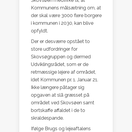
Skovsøen medvirke til, at
Kommunens målsætning om, at
der skal være 3000 flere borgere
i kommunen i 2030, kan blive
opfyldt.
Der er desværre opstået to
store udfordringer for
Skovsøgruppen og dermed
Udviklingsrådet, som er de
retmæssige lejere af området,
idet Kommunen pr. 1. Januar 21.
Ikke længere påtager sig
opgaven at slå græsset på
området ved Skovsøen samt
bortskaffe affaldet i de to
skraldespande.
Ifølge Brugs og lejeaftalens