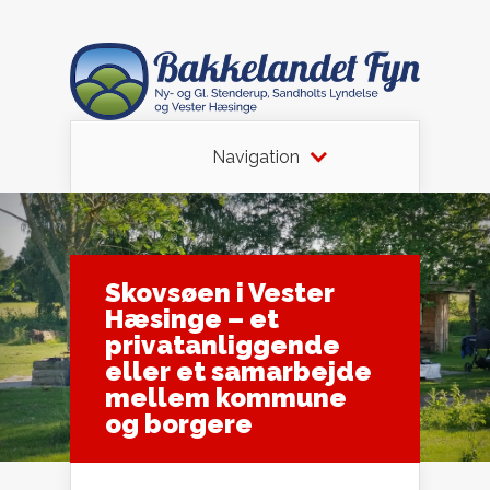
Navigation
Skovsøen i Vester
Hæsinge – et
privatanliggende
eller et samarbejde
mellem kommune
og borgere