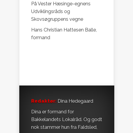
På Vester Hæsinge-egnens
Udviklingsråds og
Skovsøgruppens vegne
Hans Christian Hattesen Balle,
formand
Redaktør:
Dina Hedegaard
Dina er formand for
Bakkelandets Lokalråd. Og godt
nok stammer hun fra Faldsled,