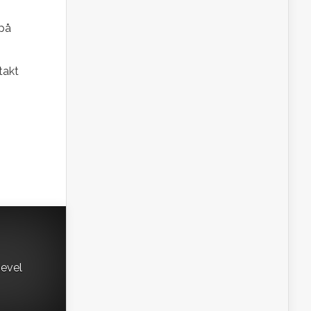
 på
takt
gevel