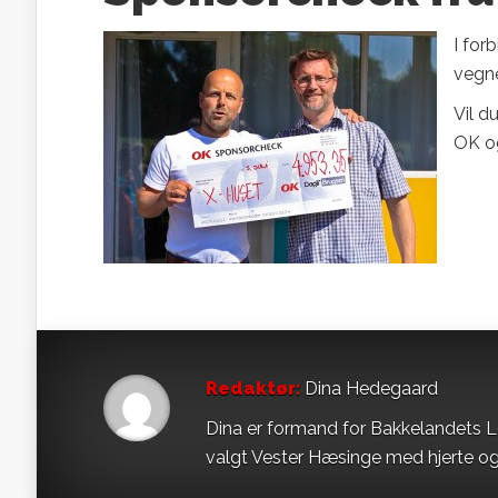
I for
vegne
Vil d
OK og
Redaktør:
Dina Hedegaard
Dina er formand for Bakkelandets L
valgt Vester Hæsinge med hjerte og