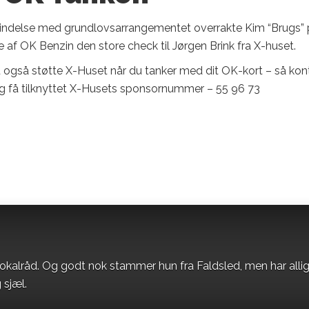
bindelse med grundlovsarrangementet overrakte Kim “Brugs”
 af OK Benzin den store check til Jørgen Brink fra X-huset.
u også støtte X-Huset når du tanker med dit OK-kort – så kon
 få tilknyttet X-Husets sponsornummer – 55 96 73
okalråd. Og godt nok stammer hun fra Faldsled, men har alli
 sjæl.