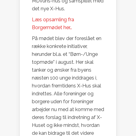
MDvuns-hus og samspillet med
det nye X-Hus.
Læs opsamling fra
Borgermødet her…
På mødet blev der foreslået en
række konkrete initiativer,
herunder bl.a. et “Børn-/Unge
topmøde” i august. Her skal
tanker og ønsker fra byens
næsten 100 unge inddrages i,
hvordan fremtidens X-Hus skal
indrettes. Alle foreninger og
borgere uden for foreninger
arbejder nu med at komme med
deres forslag til indretning af X-
Huset og ikke mindst, hvordan
de kan bidrage til det videre