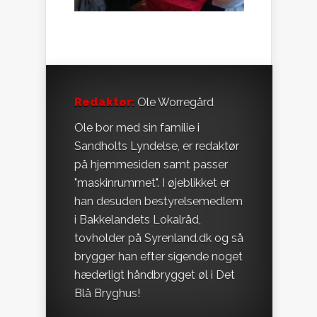
Redaktør:
Ole Worregård
Ole bor med sin familie i
Sandholts Lyndelse, er redaktør
på hjemmesiden samt passer
"maskinrummet". I øjeblikket er
han desuden bestyrelsemedlem
i Bakkelandets Lokalråd,
tovholder på Syrenland.dk og så
brygger han efter sigende noget
hæderligt håndbrygget øl i Det
Blå Bryghus!