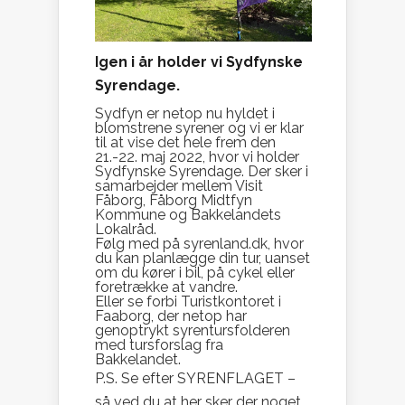
Igen i år holder vi Sydfynske
Syrendage.
Sydfyn er netop nu hyldet i
blomstrene syrener og vi er klar
til at vise det hele frem den
21.-22. maj 2022, hvor vi holder
Sydfynske Syrendage. Der sker i
samarbejder mellem Visit
Fåborg, Fåborg Midtfyn
Kommune og Bakkelandets
Lokalråd.
Følg med på syrenland.dk, hvor
du kan planlægge din tur, uanset
om du kører i bil, på cykel eller
foretrække at vandre.
Eller se forbi Turistkontoret i
Faaborg, der netop har
genoptrykt syrentursfolderen
med tursforslag fra
Bakkelandet.
P.S. Se efter SYRENFLAGET –
så ved du at her sker der noget,