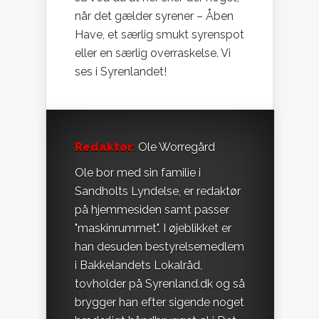
når det gælder syrener – Åben
Have, et særlig smukt syrenspot
eller en særlig overraskelse. Vi
ses i Syrenlandet!
Redaktør:
Ole Worregård
Ole bor med sin familie i
Sandholts Lyndelse, er redaktør
på hjemmesiden samt passer
"maskinrummet". I øjeblikket er
han desuden bestyrelsemedlem
i Bakkelandets Lokalråd,
tovholder på Syrenland.dk og så
brygger han efter sigende noget