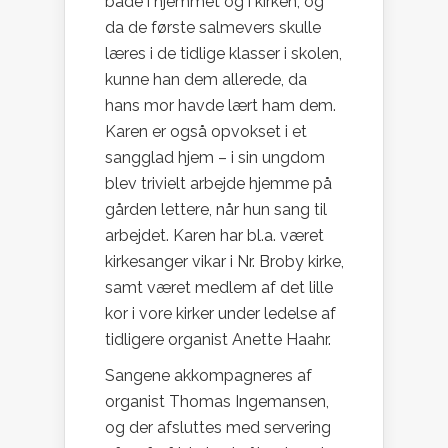
både i hjemmet og i kirken, og
da de første salmevers skulle
læres i de tidlige klasser i skolen,
kunne han dem allerede, da
hans mor havde lært ham dem.
Karen er også opvokset i et
sangglad hjem – i sin ungdom
blev trivielt arbejde hjemme på
gården lettere, når hun sang til
arbejdet. Karen har bl.a. været
kirkesanger vikar i Nr. Broby kirke,
samt været medlem af det lille
kor i vore kirker under ledelse af
tidligere organist Anette Haahr.
Sangene akkompagneres af
organist Thomas Ingemansen,
og der afsluttes med servering