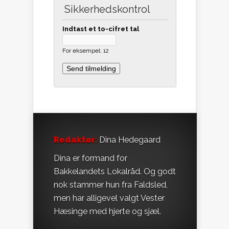
Sikkerhedskontrol
Indtast et to-cifret tal
For eksempel: 12
Redaktør:
Dina Hedegaard
Dina er formand for
Bakkelandets Lokalråd. Og godt
nok stammer hun fra Faldsled,
men har alligevel valgt Vester
Hæsinge med hjerte og sjæl.