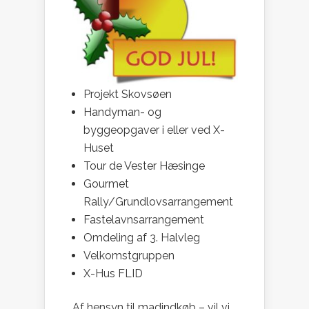
Projekt Skovsøen
Handyman- og
byggeopgaver i eller ved X-
Huset
Tour de Vester Hæsinge
Gourmet
Rally/Grundlovsarrangement
Fastelavnsarrangement
Omdeling af 3. Halvleg
Velkomstgruppen
X-Hus FLID
Af hensyn til madindkøb – vil vi