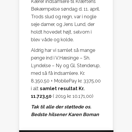
Kærer indsamlere til Kræftens
Bekæmpelse søndag d. 11. april.
Trods slud og regn, var i nogle
seje damer, og Jens Lund, der
holdt hovedet højt, selvom i
blev våde og kolde.
Aldrig har vi samlet så mange
penge ind i V.Hæsinge – Sh.
Lyndelse – Ny og Gl. Stenderup,
med så få indsamlere. Kr.
8.350,50 + MobilePay kr. 3375,00
i alt
samlet resultat Kr.
11.723,50
( 2019 kr. 10.171,00)
Tak til alle der støttede os.
Bedste hilsener Karen Boman