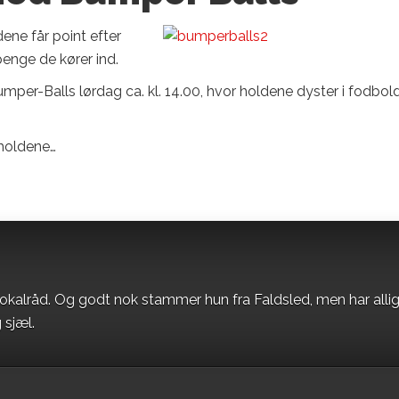
ene får point efter
enge de kører ind.
per-Balls lørdag ca. kl. 14.00, hvor holdene dyster i fodbol
 holdene…
okalråd. Og godt nok stammer hun fra Faldsled, men har alli
 sjæl.