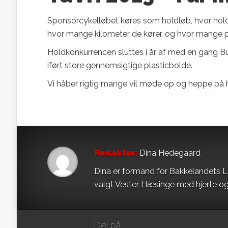
Sponsorcykelløbet køres som holdløb, hvor hold
hvor mange kilometer de kører, og hvor mange p
Holdkonkurrencen sluttes i år af med en gang Bum
iført store gennemsigtige plasticbolde.
Vi håber rigtig mange vil møde op og heppe på
Redaktør:
Dina Hedegaard
Dina er formand for Bakkelandets L
valgt Vester Hæsinge med hjerte og
Del på