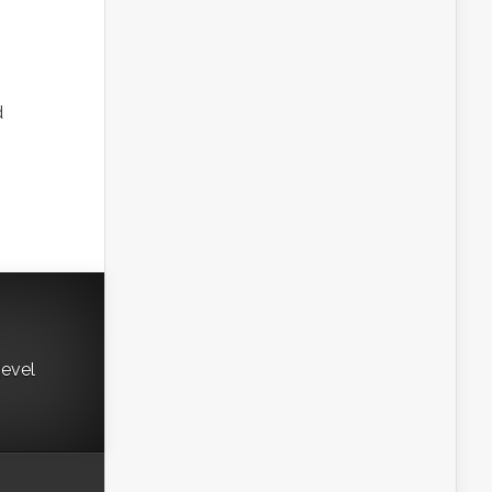
d
gevel