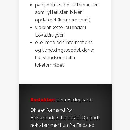
på hjemmesiden, efterhånden
som rytterlisten bliver
opdateret (kommer snart)
via blanketter du finder i
LokalBrugsen
eller med den informations-
og tilmeldingsseddel, der er
husstandsomdelt i
lokalområdet.
Redaktør:
Dina Hedegaard
Dina er formand for
Bakkelandets Lokalråd. Og godt
nok stammer hun fra Faldsled,