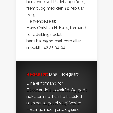
henvendelse til Udviklingsrådet,
frem til og med den 22. februar
2019.
Henvendelse til:
Hans Christian H. Balle, formand
for Udviklingsrådet –
hans.balle@hotmail.com eller
mobil.tlf. 42 25 34 04
Redaktør:
Dina Hedegaard
Dina er formand for
Bakkelandets Lokalråd. Og godt
nok stammer hun fra Faldsled,
men har alligevel valgt Vester
Hæsinge med hjerte og sjæl.