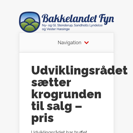
Navigation
Udviklingsrådet
sætter
krogrunden
til salg –
pris
Udviklingsrådet har truffet