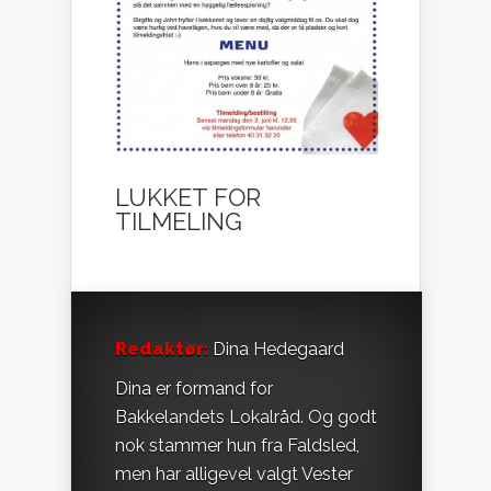
LUKKET FOR
TILMELING
Redaktør:
Dina Hedegaard
Dina er formand for
Bakkelandets Lokalråd. Og godt
nok stammer hun fra Faldsled,
men har alligevel valgt Vester