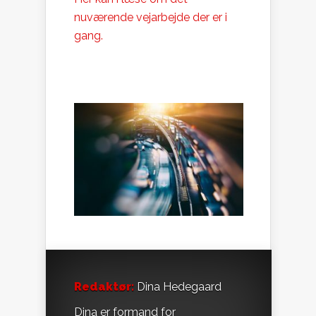
nuværende vejarbejde der er i
gang.
Redaktør:
Dina Hedegaard
Dina er formand for