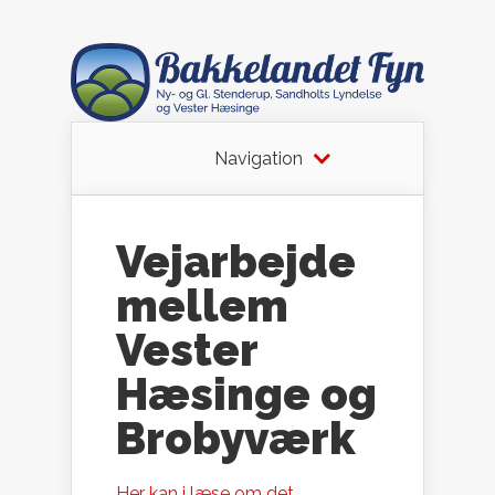
Navigation
Vejarbejde
mellem
Vester
Hæsinge og
Brobyværk
Her kan i læse om det