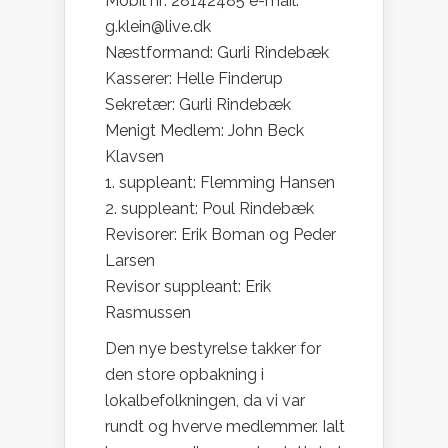
Mobil nr: 28142485 e-mail:
g.klein@live.dk
Næstformand: Gurli Rindebæk
Kasserer: Helle Finderup
Sekretær: Gurli Rindebæk
Menigt Medlem: John Beck
Klavsen
1. suppleant: Flemming Hansen
2. suppleant: Poul Rindebæk
Revisorer: Erik Boman og Peder
Larsen
Revisor suppleant: Erik
Rasmussen
Den nye bestyrelse takker for
den store opbakning i
lokalbefolkningen, da vi var
rundt og hverve medlemmer. Ialt