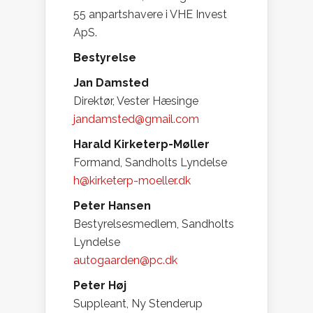
55 anpartshavere i VHE Invest
ApS.
Bestyrelse
Jan Damsted
Direktør, Vester Hæsinge
jandamsted@gmail.com
Harald Kirketerp-Møller
Formand, Sandholts Lyndelse
h@kirketerp-moeller.dk
Peter Hansen
Bestyrelsesmedlem, Sandholts
Lyndelse
autogaarden@pc.dk
Peter Høj
Suppleant, Ny Stenderup