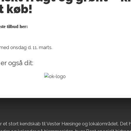
t køb!
te tilbud her:
 med onsdag d. 11. marts.
er også dit:
r et stort kendskab til Vester Hæsinge og lokalområdet. Det h