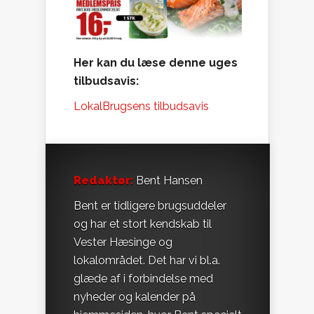
Her kan du læse denne uges
tilbudsavis:
LokalBrugsens tilbudsavis
Redaktør:
Bent Hansen
Bent er tidligere brugsuddeler
og har et stort kendskab til
Vester Hæsinge og
lokalområdet. Det har vi bl.a.
glæde af i forbindelse med
nyheder og kalender på