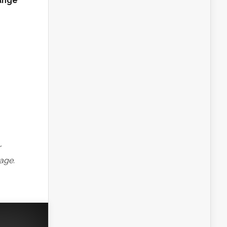
mange
r
dage.