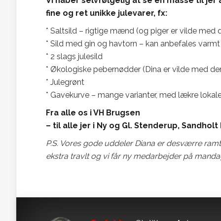
Vi håber selvfølgelig at se en masse til jer
fine og ret unikke julevarer, fx:
* Saltsild – rigtige mænd (og piger er vilde med
* Sild med gin og havtorn – kan anbefales varmt
* 2 slags julesild
* Økologiske pebernødder (Dina er vilde med de
* Julegrønt
* Gavekurve – mange varianter, med lækre lokale 
Fra alle os i VH Brugsen
– til alle jer i Ny og Gl. Stenderup, Sandho
P.S. Vores gode uddeler Diana er desværre ramt 
ekstra travlt og vi får ny medarbejder på mandag. V