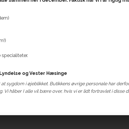
 alle sammen her i december. Faktisk har vi i år rigtig 
 dem)
m!)
specialiteter.
lt Lyndelse og Vester Hæsinge
at sygdom i øjeblikket. Butikkens øvrige personale har derfo
i håber I alle vil bære over, hvis vi er lidt fortravlet i disse 