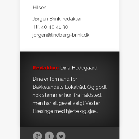
Hilsen
Jørgen Brink, redaktør
Tlf. 40 40 41 30
jorgen@lindberg-brink.dk
Redaktør:
Dina Hedegaard
Dina er formand for
Bakkelandets Lokalråd. Og godt
nok stammer hun fra Faldsled,
men har alligevel valgt Vester
Hæsinge med hjerte og sjæl.