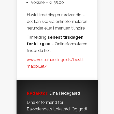
Voksne – kr. 35,00
Husk tilmelding er nødvendig –
det kan ske via onlineformularen
herunder eller i menuen til højre.
Tilmelding
senest tirsdagen
før kl. 19.00
– Onlineformularen
finder du her:
www.vesterhaesinge.dk/bestil-
madbillet/
Redaktør:
Dina Hedegaard
Dina er formand for
Bakkelandets Lokalråd. Og godt