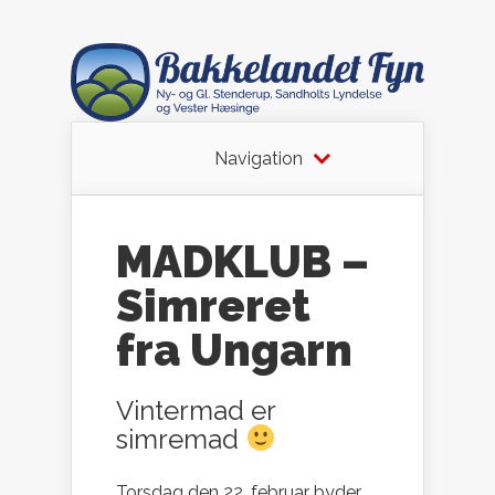
Navigation
MADKLUB –
Simreret
fra Ungarn
Vintermad er
simremad
Torsdag den 22. februar byder