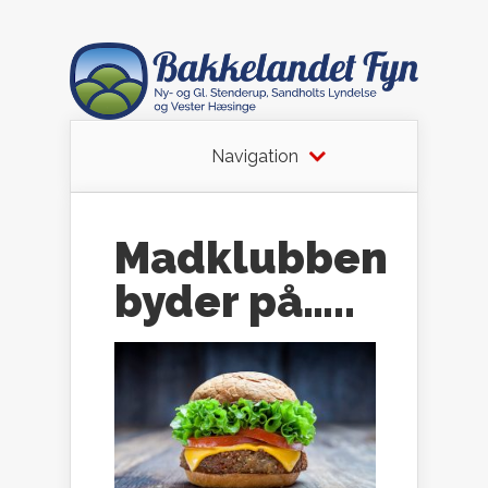
Navigation
Madklubben
byder på…..