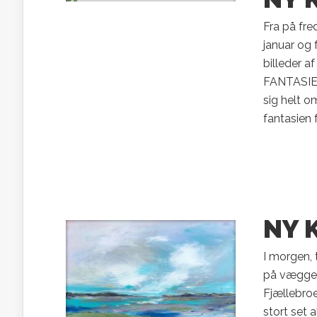
Fra på fre
januar og 
billeder a
FANTASIEN
sig helt om
fantasien 
NY 
I morgen, 
på væggene
Fjællebroe
stort set 