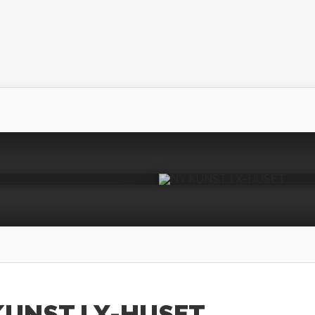
ked
NY KUNST I
KUNST I X-HUSET