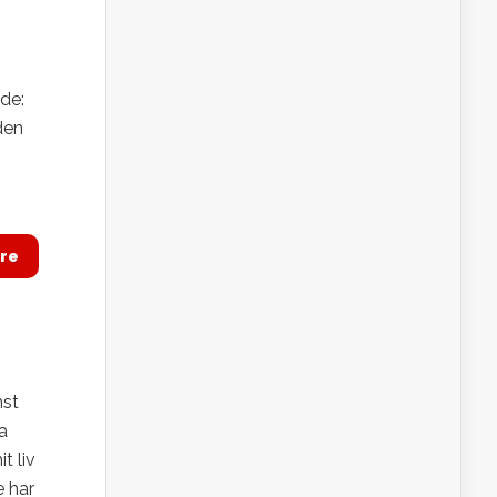
jde:
den
re
nst
a
t liv
e har