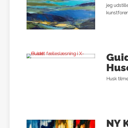
jeg udstill
kunstforeni
Guid
Hus
Husk tilme
NY 