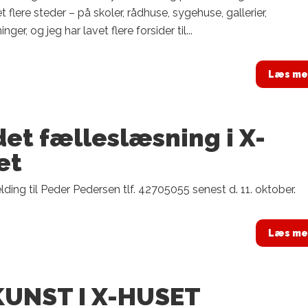
et flere steder – på skoler, rådhuse, sygehuse, gallerier,
nger, og jeg har lavet flere forsider til...
Læs me
et fælleslæsning i X-
et
lding til Peder Pedersen tlf. 42705055 senest d. 11. oktober.
Læs me
KUNST I X-HUSET