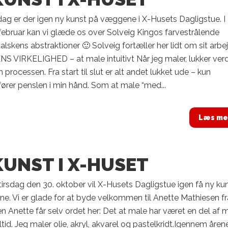
dag er der igen ny kunst på væggene i X-Husets Dagligstue. I
februar kan vi glæde os over Solveig Kingos farvestrålende
f alskens abstraktioner 🙂 Solveig fortæller her lidt om sit arbe
S VIRKELIGHED – at male intuitivt Når jeg maler, lukker ver
 processen. Fra start til slut er alt andet lukket ude – kun
fører penslen i min hånd. Som at male “med...
Læs me
KUNST I X-HUSET
tirsdag den 30. oktober vil X-Husets Dagligstue igen få ny ku
. Vi er glade for at byde velkommen til Anette Mathiesen fr
n Anette får selv ordet her: Det at male har været en del af mi
altid. Jeg maler olie, akryl, akvarel og pastelkridt.Igennem åren